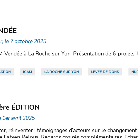
ENDÉE
, le 7 octobre 2025
M Vendée à La Roche sur Yon. Présentation de 6 projets, l
ATION
ICAM
LA ROCHE SUR YON
LEVÉE DE DONS
NUI
re ÉDITION
 1er avril 2025
ter, réinventer : témoignages d’acteurs sur le changemen
e Fabien Pelous. Regards croisés complémentaires. Echan