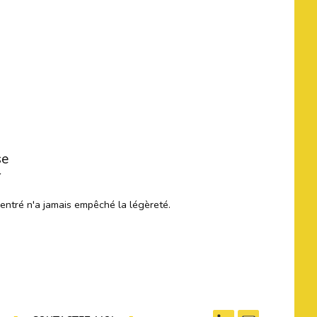
se
r
centré n'a jamais empêché la légèreté.