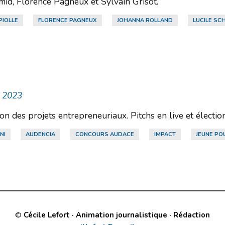
hmid, Florence Pagneux et Sylvain Grisot.
PIOLLE
FLORENCE PAGNEUX
JOHANNA ROLLAND
LUCILE SC
i 2023
n des projets entrepreneuriaux. Pitchs en live et électi
NI
AUDENCIA
CONCOURS AUDACE
IMPACT
JEUNE PO
©
Cécile Lefort · Animation journalistique · Rédaction