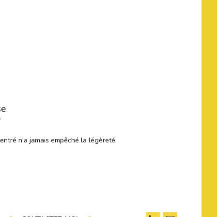
se
r
centré n'a jamais empêché la légèreté.