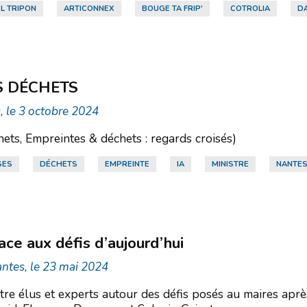
L TRIPON
ARTICONNEX
BOUGE TA FRIP'
COTROLIA
D
S DÉCHETS
, le 3 octobre 2024
ets, Empreintes & déchets : regards croisés)
SES
DÉCHETS
EMPREINTE
IA
MINISTRE
NANTE
e aux défis d’aujourd’hui
ntes, le 23 mai 2024
entre élus et experts autour des défis posés au maires ap