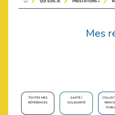
QUI SUIS-JE
PRESTATIONS
»
R
Mes ré
Rechercher
TOUTES MES
SANTÉ /
COLLECT
RÉFÉRENCES
SOLIDARITÉ
RENCO
PUBL