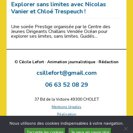
Explorer sans limites avec Nicolas
Vanier et Chloé Trespeuch !
Une soirée Prestige organisée par le Centre des
Jeunes Dirigeants Challans Vendée Océan pour
explorer ses limites, sans limites. Guidés…
©
Cécile Lefort · Animation journalistique · Rédaction
csillefort@gmail.com
06 63 52 08 29
37 Bd de la Victoire 49300 CHOLET
Mentions légales
Réalisation
Plan du site
Nous utilisons des cookies indispensables à votre navigation.
J'accepte les cookies
Je veux en savoir plus