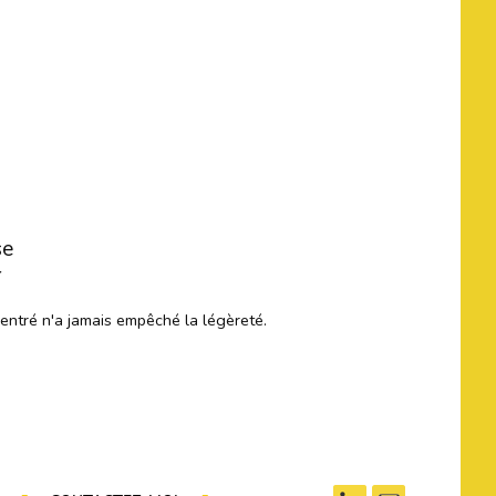
se
r
centré n'a jamais empêché la légèreté.