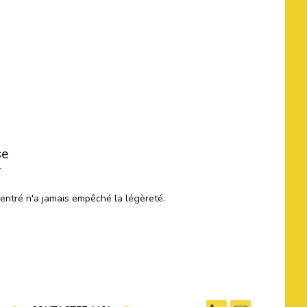
se
r
centré n'a jamais empêché la légèreté.