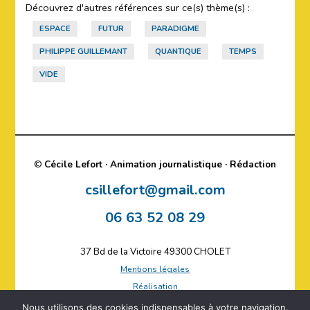
Découvrez d'autres références sur ce(s) thème(s) :
ESPACE
FUTUR
PARADIGME
PHILIPPE GUILLEMANT
QUANTIQUE
TEMPS
VIDE
©
Cécile Lefort · Animation journalistique · Rédaction
csillefort@gmail.com
06 63 52 08 29
37 Bd de la Victoire 49300 CHOLET
Mentions légales
Réalisation
Plan du site
Nous utilisons des cookies indispensables à votre navigation.