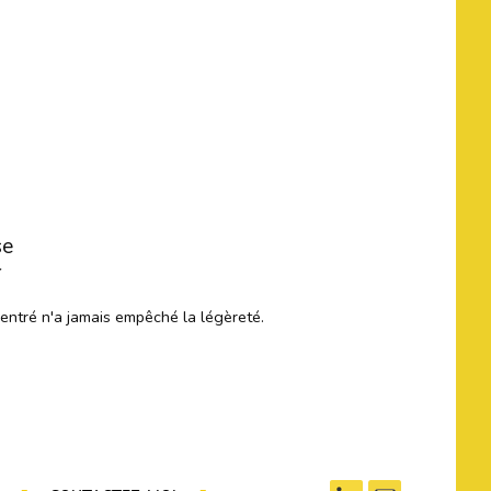
se
r
centré n'a jamais empêché la légèreté.