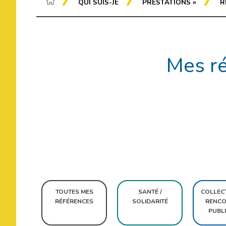
QUI SUIS-JE
PRESTATIONS
»
R
Mes ré
Rechercher
TOUTES MES
SANTÉ /
COLLECT
RÉFÉRENCES
SOLIDARITÉ
RENCO
PUBL