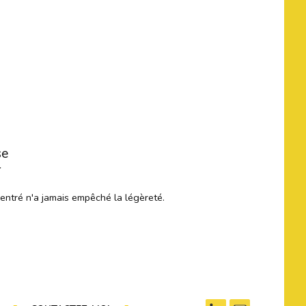
se
r
centré n'a jamais empêché la légèreté.