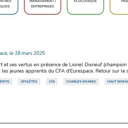
NTRES
MANAGEMENT /
ÉCOLOGIQUE
HAB
IQUES
ENTREPRISES
ace, le 18 mars 2025
t et ses vertus en présence de Lionel Dixneuf (champion h
les jeunes apprentis du CFA d’Eurespace. Retour sur le 
ENTIS
ATHLÈTES
CFA
CHARLES NOAKES
HAUT NIVEA