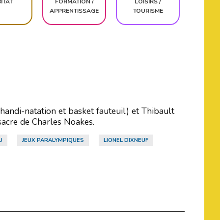
ITAT
FORMATION /
LOISIRS /
APPRENTISSAGE
TOURISME
andi-natation et basket fauteuil) et Thibault
sacre de Charles Noakes.
U
JEUX PARALYMPIQUES
LIONEL DIXNEUF