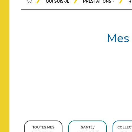
QUI SUIS-JE
PRESTATIONS
»
R
Mes 
Rechercher
TOUTES MES
SANTÉ /
COLLECT