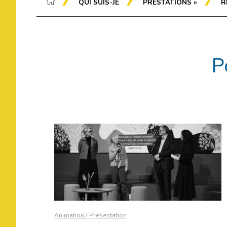
QUI SUIS-JE
PRESTATIONS
»
R
P
Animation / Présentation