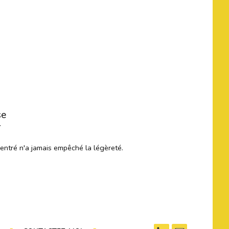
se
r
centré n'a jamais empêché la légèreté.