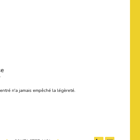
se
r
centré n'a jamais empêché la légèreté.