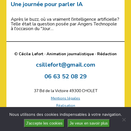
Une journée pour parler IA
Après le buzz, où va vraiment l'intelligence artificielle?
Telle était la question posée par Angers Technopole
à l'occasion du "Jour…
©
Cécile Lefort · Animation journalistique · Rédaction
csillefort@gmail.com
06 63 52 08 29
37 Bd de la Victoire 49300 CHOLET
Mentions légales
Réalisation
Plan du site
Nous utilisons des cookies indispensables à votre navigation.
J'accepte les cookies
Je veux en savoir plus