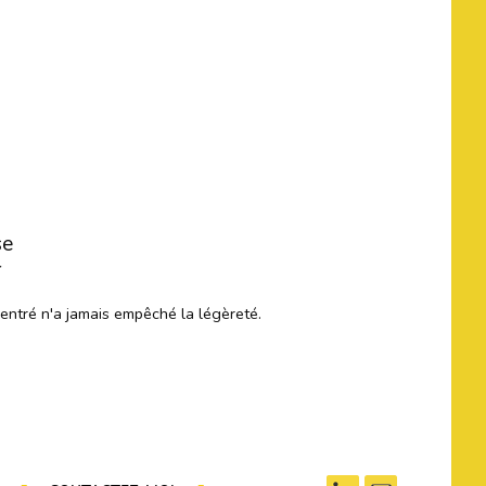
se
r
centré n'a jamais empêché la légèreté.