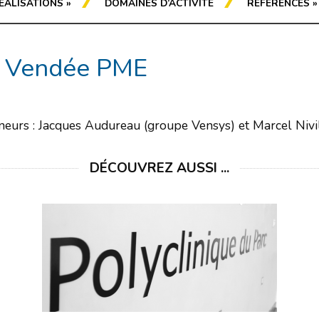
ÉALISATIONS
»
DOMAINES D’ACTIVITÉ
RÉFÉRENCES
»
on Vendée PME
neurs : Jacques Audureau (groupe Vensys) et Marcel Nivi
DÉCOUVREZ AUSSI ...