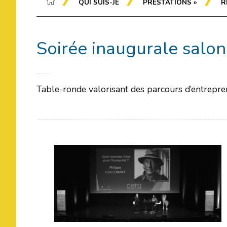
QUI SUIS-JE
PRESTATIONS
»
R
Soirée inaugurale sal
Table-ronde valorisant des parcours d’entrepre