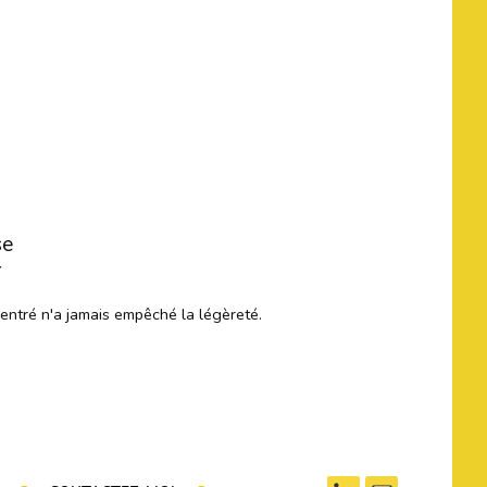
se
r
centré n'a jamais empêché la légèreté.