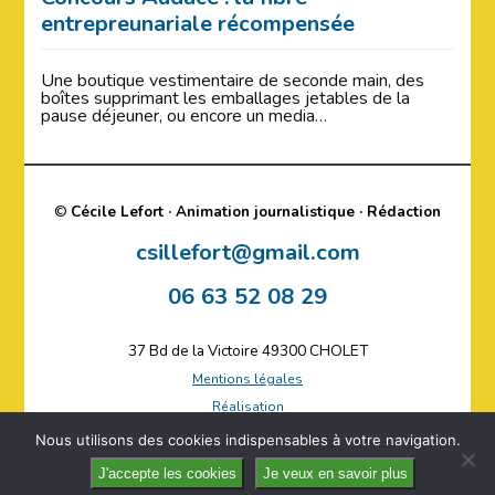
entrepreunariale récompensée
Une boutique vestimentaire de seconde main, des
boîtes supprimant les emballages jetables de la
pause déjeuner, ou encore un media…
©
Cécile Lefort · Animation journalistique · Rédaction
csillefort@gmail.com
06 63 52 08 29
37 Bd de la Victoire 49300 CHOLET
Mentions légales
Réalisation
Plan du site
Nous utilisons des cookies indispensables à votre navigation.
J'accepte les cookies
Je veux en savoir plus