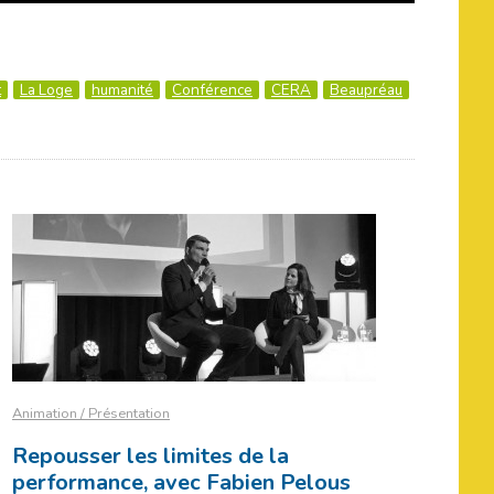
t
La Loge
humanité
Conférence
CERA
Beaupréau
Animation / Présentation
Repousser les limites de la
performance, avec Fabien Pelous