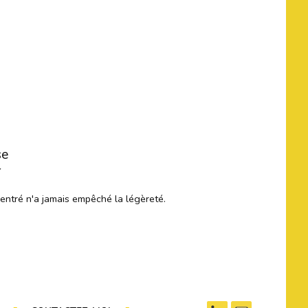
se
r
centré n'a jamais empêché la légèreté.