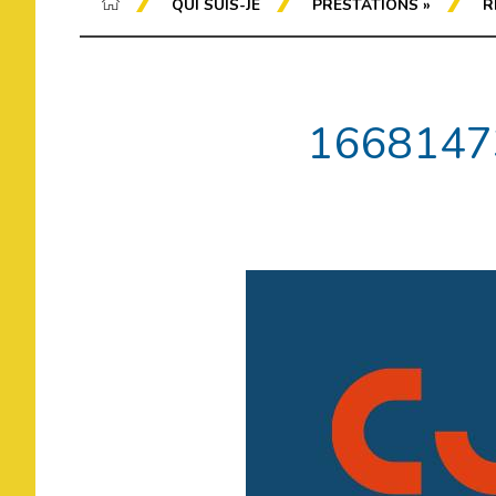
QUI SUIS-JE
PRESTATIONS
»
R
1668147