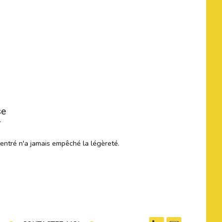
se
r
centré n'a jamais empêché la légèreté.