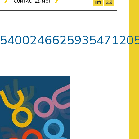
CONTACTEZ-MOI
540024662593547120