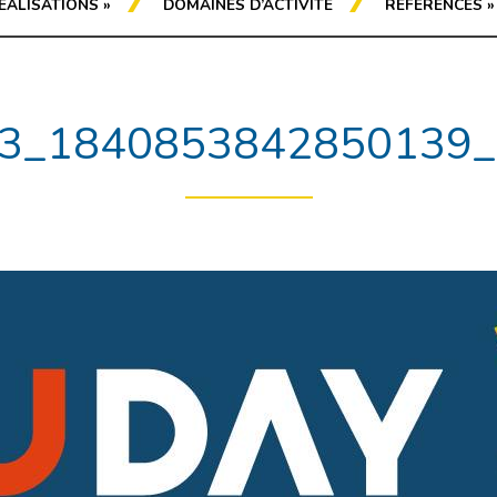
ÉALISATIONS
»
DOMAINES D’ACTIVITÉ
RÉFÉRENCES
»
3_1840853842850139_