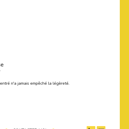
se
r
centré n'a jamais empêché la légèreté.