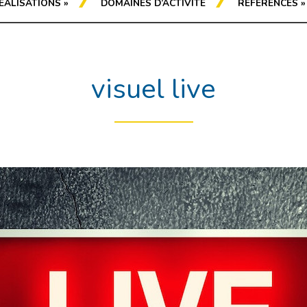
ÉALISATIONS
»
DOMAINES D’ACTIVITÉ
RÉFÉRENCES
»
visuel live