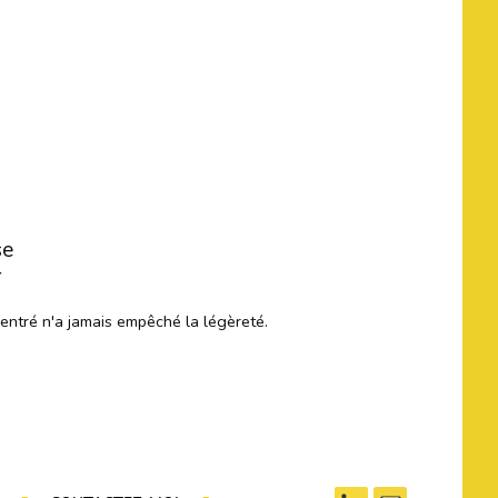
se
r
centré n'a jamais empêché la légèreté.